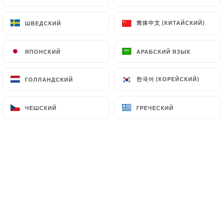
клиентов.
简体中文 (КИТАЙСКИЙ)
简体中文 (КИТАЙСКИЙ)
ШВЕДСКИЙ
ШВЕДСКИЙ
Salomé V. оценил(-а)
S
ЯПОНСКИЙ
ЯПОНСКИЙ
АРАБСКИЙ ЯЗЫК
АРАБСКИЙ ЯЗЫК
3/5
J’ai réservé dans ce restaurant avant
한국어 (КОРЕЙСКИЙ)
한국어 (КОРЕЙСКИЙ)
ГОЛЛАНДСКИЙ
ГОЛЛАНДСКИЙ
d’aller au théâtre un soir en semaine, nous
étions deux. Le restaurant étant bien noté
ЧЕШСКИЙ
ЧЕШСКИЙ
ГРЕЧЕСКИЙ
ГРЕЧЕСКИЙ
(4,7) j’étais confiante. Je confirme que
l’accueil est chaleureux mais je pense qu’il
s’agit d’un restaurant rapide pour le
déjeuner mais tout est déjà cuisiné, ils
réchauffent simplement les aliments donc
les feuilletés sont mous, les plats n’ont pas
beaucoup de goût. Tout semble ne pas être
frais, sauf la salade .