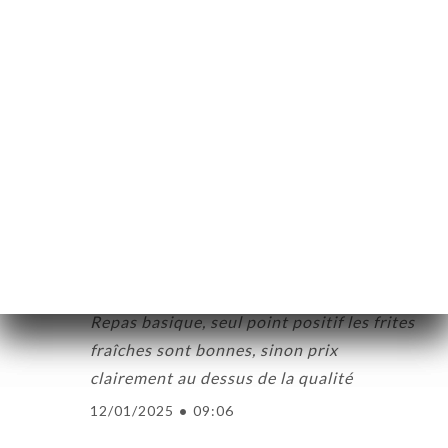
5/5
L'accueil, le sourire, les assiettes
délicieuses et copieuses!
12/10/2025
•
06:35
jean-philippe B. оценил(-а)
J
5/5
03/03/2025
•
07:23
Antonin C. оценил(-а)
A
3/5
Repas basique, seul point positif les frites
fraîches sont bonnes, sinon prix
clairement au dessus de la qualité
12/01/2025
•
09:06