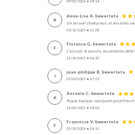
09/01/2026
•
09:14
Anne-Lise A. bewertete
A
Un accueil chaleureux, et des plats 
03/12/2025
•
11:28
Florence G. bewertete
F
L'accueil, le sourire, les assiettes déli
12/10/2025
•
06:35
jean-philippe B. bewertete
J
03/03/2025
•
07:23
Antonin C. bewertete
A
Repas basique, seul point positif les f
12/01/2025
•
09:06
Francesca V. bewertete
F
05/10/2024
•
06:12