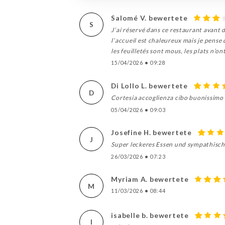
Salomé V. bewertete
S
J’ai réservé dans ce restaurant avant d
l’accueil est chaleureux mais je pense 
les feuilletés sont mous, les plats n’on
15/04/2026
•
09:28
Di Lollo L. bewertete
D
Cortesia accoglienza cibo buonissimo
05/04/2026
•
09:03
Josefine H. bewertete
J
Super leckeres Essen und sympathisch
26/03/2026
•
07:23
Myriam A. bewertete
M
11/03/2026
•
08:44
isabelle b. bewertete
I