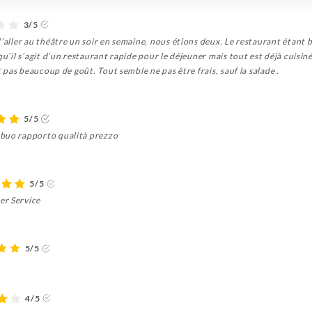
3/5
’aller au théâtre un soir en semaine, nous étions deux. Le restaurant étant b
qu’il s’agit d’un restaurant rapide pour le déjeuner mais tout est déjà cuisi
t pas beaucoup de goût. Tout semble ne pas être frais, sauf la salade .
5/5
 buo rapporto qualità prezzo
5/5
er Service
5/5
4/5