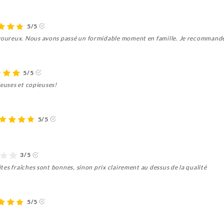
5/5
savoureux. Nous avons passé un formidable moment en famille. Je recommand
5/5
cieuses et copieuses!
5/5
3/5
rites fraîches sont bonnes, sinon prix clairement au dessus de la qualité
5/5