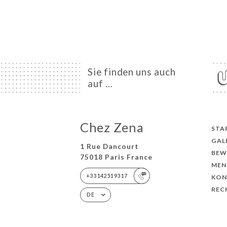
Sie finden uns auch
auf …
Chez Zena
STA
GAL
1 Rue Dancourt
BEW
75018 Paris France
MEN
+33142519317
KON
REC
DE