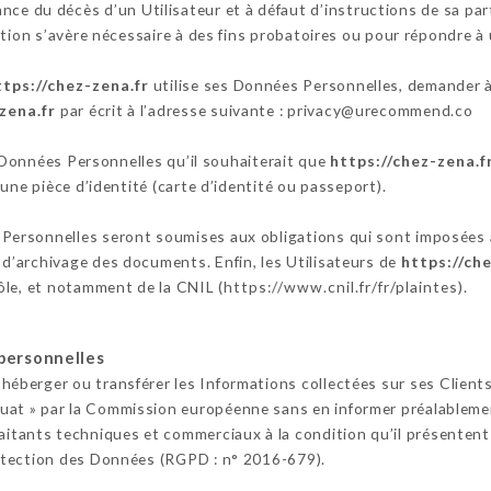
nce du décès d’un Utilisateur et à défaut d’instructions de sa par
tion s’avère nécessaire à des fins probatoires ou pour répondre à 
ttps://chez-zena.fr
utilise ses Données Personnelles, demander à l
zena.fr
par écrit à l’adresse suivante : privacy@urecommend.co
s Données Personnelles qu’il souhaiterait que
https://chez-zena.f
une pièce d’identité (carte d’identité ou passeport).
Personnelles seront soumises aux obligations qui sont imposées
’archivage des documents. Enfin, les Utilisateurs de
https://ch
ôle, et notamment de la CNIL (
https://www.cnil.fr/fr/plaintes
).
personnelles
r, héberger ou transférer les Informations collectées sur ses Client
t » par la Commission européenne sans en informer préalablement
raitants techniques et commerciaux à la condition qu’il présentent
otection des Données (RGPD : n° 2016-679).