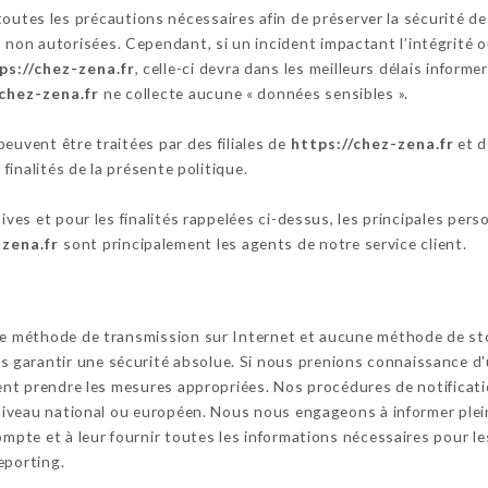
outes les précautions nécessaires afin de préserver la sécurité d
on autorisées. Cependant, si un incident impactant l’intégrité ou
ps://chez-zena.fr
, celle-ci devra dans les meilleurs délais inform
/chez-zena.fr
ne collecte aucune « données sensibles ».
euvent être traitées par des filiales de
https://chez-zena.fr
et d
 finalités de la présente politique.
tives et pour les finalités rappelées ci-dessus, les principales per
-zena.fr
sont principalement les agents de notre service client.
cune méthode de transmission sur Internet et aucune méthode de s
garantir une sécurité absolue. Si nous prenions connaissance d'u
ssent prendre les mesures appropriées. Nos procédures de notifica
u niveau national ou européen. Nous nous engageons à informer ple
ompte et à leur fournir toutes les informations nécessaires pour le
eporting.