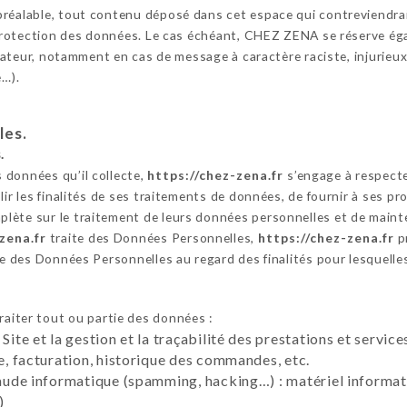
réalable, tout contenu déposé dans cet espace qui contreviendrait 
a protection des données. Le cas échéant, CHEZ ZENA se réserve éga
lisateur, notamment en cas de message à caractère raciste, injurie
e…).
les.
.
 données qu’il collecte,
https://chez-zena.fr
s’engage à respecte
ir les finalités de ses traitements de données, de fournir à ses pros
lète sur le traitement de leurs données personnelles et de maint
zena.fr
traite des Données Personnelles,
https://chez-zena.fr
p
nce des Données Personnelles au regard des finalités pour lesquell
raiter tout ou partie des données :
 Site et la gestion et la traçabilité des prestations et servi
te, facturation, historique des commandes, etc.
raude informatique (spamming, hacking…) : matériel informati
)