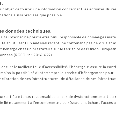
s.
ur objet de fournir une information concernant les activités du re
mations aussi précises que possible.
 les données techniques.
e site Internet ne pourra être tenu responsable de dommages matériel
 site en utilisant un matériel récent, ne contenant pas de virus et
t hébergé chez un prestataire sur le territoire de l’Union Europ
Données (RGPD : n° 2016-679)
i assure le meilleur taux d’accessibilité. L’hébergeur assure la con
anmoins la possibilité d’interrompre le service d’hébergement pour 
lioration de ses infrastructures, de défaillance de ses infrastruct
ourront être tenus responsables en cas de dysfonctionnement du r
nie lié notamment à l’encombrement du réseau empêchant l’accès a