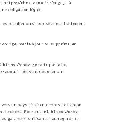
t,
https://chez-zena.fr
s’engage à
une obligation légale.
es rectifier ou s’oppose à leur traitement,
r
corrige, mette à jour ou supprime, en
 à
https://chez-zena.fr
par la loi,
ez-zena.fr
peuvent déposer une
s vers un pays situé en dehors de l’Union
 le client. Pour autant,
https://chez-
 les garanties suffisantes au regard des