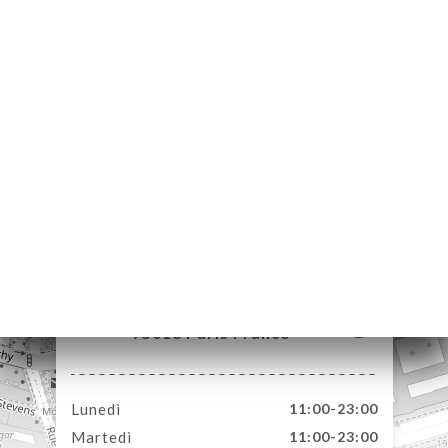
A
LE
NOTA
ERIA
SIONE
NU
ATTO
1 Rue Dancourt
75018 Paris France
Lunedì
11:00-23:00
Martedì
11:00-23:00