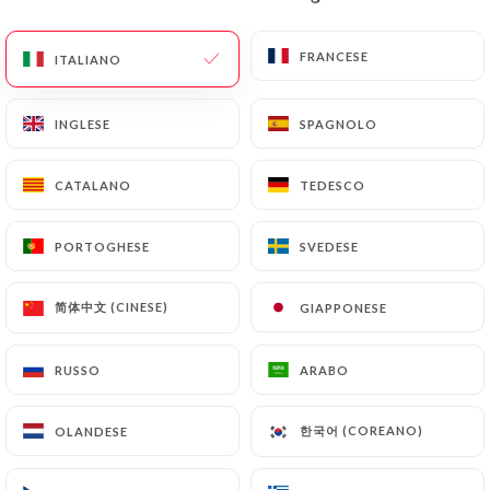
IT
MENU
FRANCESE
FRANCESE
ITALIANO
ITALIANO
INGLESE
INGLESE
SPAGNOLO
SPAGNOLO
CATALANO
CATALANO
TEDESCO
TEDESCO
/
PAGINA INIZIALE
CONTATTO
Contatto
PORTOGHESE
PORTOGHESE
SVEDESE
SVEDESE
简体中文 (CINESE)
简体中文 (CINESE)
GIAPPONESE
GIAPPONESE
RUSSO
RUSSO
ARABO
ARABO
한국어 (COREANO)
한국어 (COREANO)
OLANDESE
OLANDESE
Chez Zena